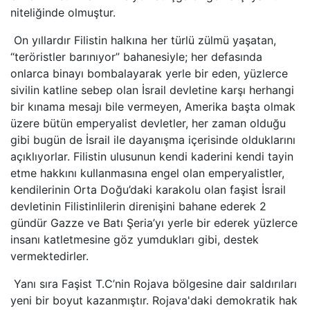
niteliğinde olmuştur.
On yıllardır Filistin halkına her türlü zülmü yaşatan,
“teröristler barınıyor” bahanesiyle; her defasında
onlarca binayı bombalayarak yerle bir eden, yüzlerce
sivilin katline sebep olan İsrail devletine karşı herhangi
bir kınama mesajı bile vermeyen, Amerika başta olmak
üzere bütün emperyalist devletler, her zaman olduğu
gibi bugün de İsrail ile dayanışma içerisinde olduklarını
açıklıyorlar. Filistin ulusunun kendi kaderini kendi tayin
etme hakkını kullanmasına engel olan emperyalistler,
kendilerinin Orta Doğu’daki karakolu olan faşist İsrail
devletinin Filistinlilerin direnişini bahane ederek 2
gündür Gazze ve Batı Şeria’yı yerle bir ederek yüzlerce
insanı katletmesine göz yumdukları gibi, destek
vermektedirler.
Yanı sıra Faşist T.C’nin Rojava bölgesine dair saldırıları
yeni bir boyut kazanmıştır. Rojava'daki demokratik hak