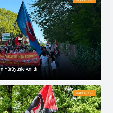
HABERLER
n Yürüyüşle Anıldı
HABERLER