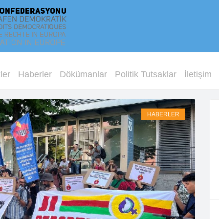
ler
Haberler
Dökümanlar
Politik Tutsaklar
İletişim
HABERLER