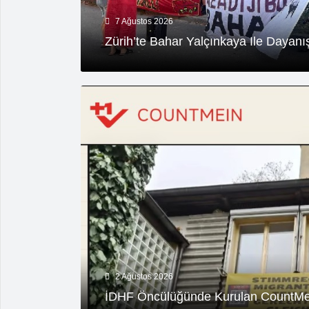
7 Ağustos 2026
Zürih’te Bahar Yalçınkaya Ile Dayan
2 Ağustos 2026
İDHF Öncülüğünde Kurulan CountMeIn İ