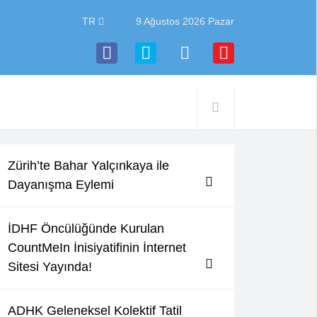
TR
9 Ağustos 2026 Pazar
Zürih’te Bahar Yalçınkaya ile
Dayanışma Eylemi
İDHF Öncülüğünde Kurulan
CountMeIn İnisiyatifinin İnternet
Sitesi Yayında!
ADHK Geleneksel Kolektif Tatil