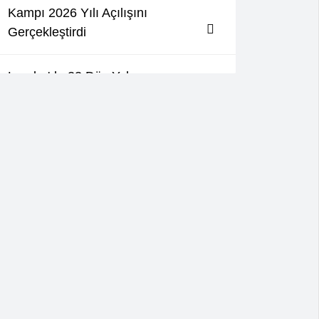
Kampı 2026 Yılı Açılışını
Gerçekleştirdi
Londra'da 33 Düş Yolcusu
Düzenlenen Yürüyüşle Anıldı
Lozan'da neo-Nazi saldırısına karşı
yüzlerce kişi buluştu!
Sözünü Şiire Bırakanların Şairi:
Ahmet Telli
İsviçre Demokratik Haklar
Federasyonu: Sınırları Aşan Sınıf
Dayanışması, Ye