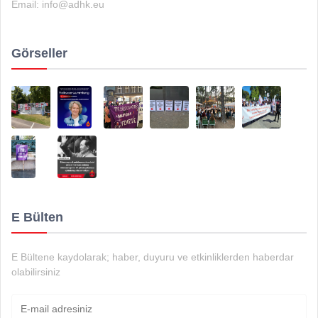
Email:
info@adhk.eu
Görseller
E Bülten
E Bültene kaydolarak; haber, duyuru ve etkinliklerden haberdar
olabilirsiniz