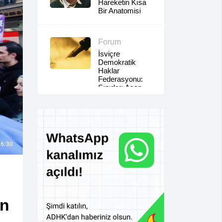
Hareketin Kısa
Bir Anatomisi
Forum
İsviçre
Demokratik
Haklar
Federasyonu:
Sınırları Aşan
Sınıf
Dayanışması,
Yerli Ve
Göçmen
Emekçilerin
Ortak
Mücadelesi
in