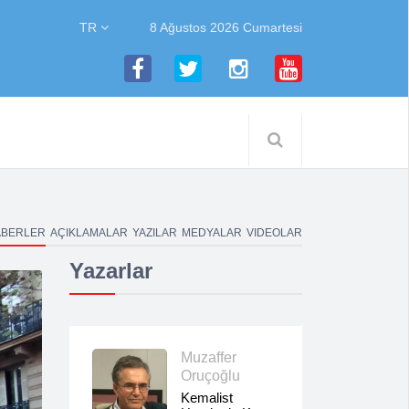
TR
8 Ağustos 2026 Cumartesi
ABERLER
AÇIKLAMALAR
YAZILAR
MEDYALAR
VIDEOLAR
Yazarlar
Muzaffer
Oruçoğlu
Kemalist