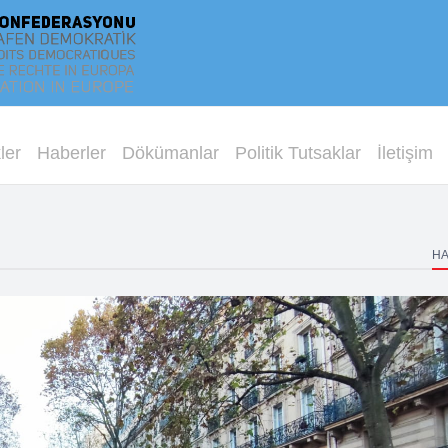
ler
Haberler
Dökümanlar
Politik Tutsaklar
İletişim
H