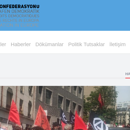
ler
Haberler
Dökümanlar
Politik Tutsaklar
İletişim
H