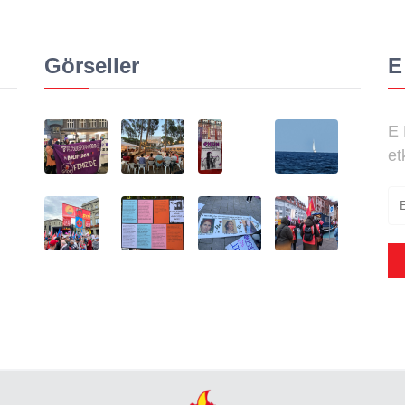
Görseller
E
E 
et