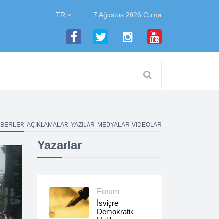
TR
7 Ağustos 2026 Cuma
ABERLER
AÇIKLAMALAR
YAZILAR
MEDYALAR
VIDEOLAR
Yazarlar
Forum
İsviçre
Demokratik