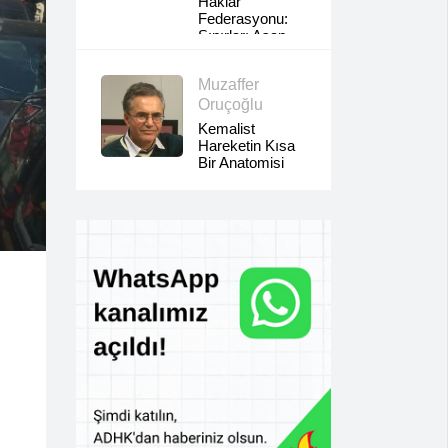
Haklar
Federasyonu:
Sınırları Aşan
Sınıf
Dayanışması,
Muzaffer
Yerli Ve
Göçmen
Oruçoğlu
Emekçilerin
Kemalist
Ortak
Hareketin Kısa
Mücadelesi
Bir Anatomisi