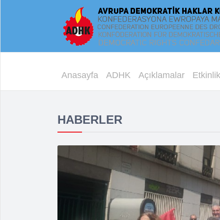
Anasayfa
ADHK
Açıklamalar
Etkinlik
HABERLER