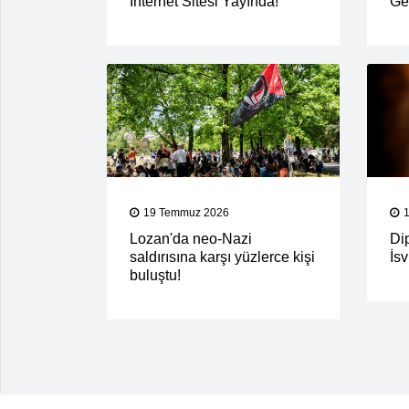
İnternet Sitesi Yayında!
Ger
19 Temmuz 2026
Lozan'da neo-Nazi
Di
saldırısına karşı yüzlerce kişi
İs
buluştu!