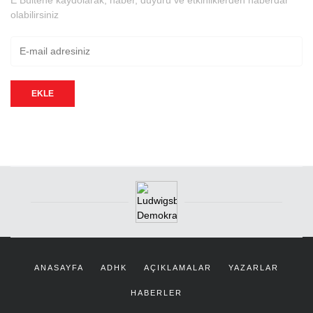
E Bültene kaydolarak; haber, duyuru ve etkinliklerden haberdar
olabilirsiniz
EKLE
ANASAYFA
ADHK
AÇIKLAMALAR
YAZARLAR
HABERLER