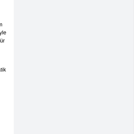
im
yle
ür
tik