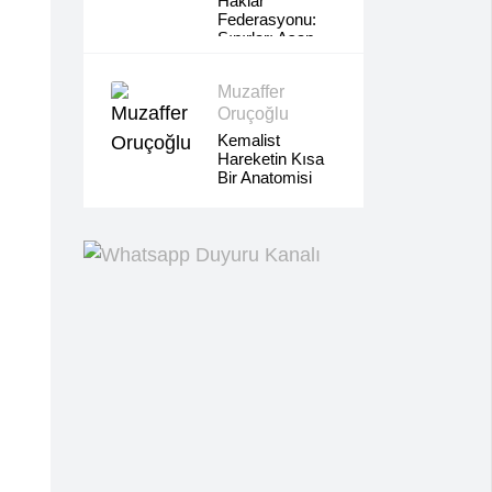
Haklar
Federasyonu:
Sınırları Aşan
Sınıf
Dayanışması,
Muzaffer
Yerli Ve
Göçmen
Oruçoğlu
Emekçilerin
Kemalist
Ortak
Hareketin Kısa
Mücadelesi
Bir Anatomisi