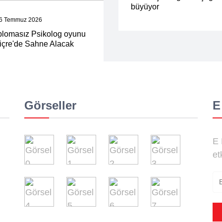
büyüyor
6 Temmuz 2026
plomasız Psikolog oyunu
viçre'de Sahne Alacak
Görseller
E
E 
et