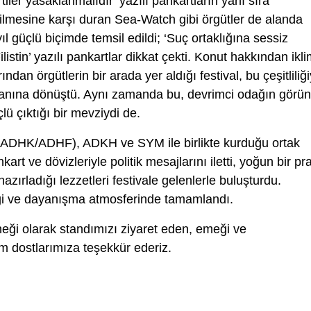
artiler yasaklanmalıdır’ yazılı pankartların yanı sıra
lmesine karşı duran Sea-Watch gibi örgütler de alanda
yıl güçlü biçimde temsil edildi; ‘Suç ortaklığına sessiz
istin’ yazılı pankartlar dikkat çekti. Konut hakkından ikl
dan örgütlerin bir arada yer aldığı festival, bu çeşitliliği
alanına dönüştü. Aynı zamanda bu, devrimci odağın görün
ü çıktığı bir mevziydi de.
ADHK/ADHF), ADKH ve SYM ile birlikte kurduğu ortak
kart ve dövizleriyle politik mesajlarını iletti, yoğun bir pra
azırladığı lezzetleri festivale gelenlerle buluşturdu.
ilgi ve dayanışma atmosferinde tamamlandı.
ği olarak standımızı ziyaret eden, emeği ve
tüm dostlarımıza teşekkü
r ederiz.