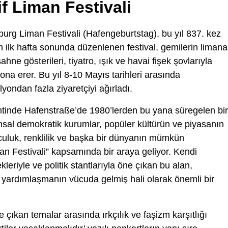
f Liman Festivali
rg Liman Festivali (Hafengeburtstag), bu yıl 837. kez
ın ilk hafta sonunda düzenlenen festival, gemilerin limana
ahne gösterileri, tiyatro, ışık ve havai fişek şovlarıyla
ona erer. Bu yıl 8-10 Mayıs tarihleri arasında
lyondan fazla ziyaretçiyi ağırladı.
emtinde Hafenstraße’de 1980’lerden bu yana süregelen bir
msal demokratik kurumlar, popüler kültürün ve piyasanın
luk, renklilik ve başka bir dünyanın mümkün
iman Festivali” kapsamında bir araya geliyor. Kendi
leriyle ve politik stantlarıyla öne çıkan bu alan,
e yardımlaşmanın vücuda gelmiş hali olarak önemli bir
e çıkan temalar arasında ırkçılık ve faşizm karşıtlığı