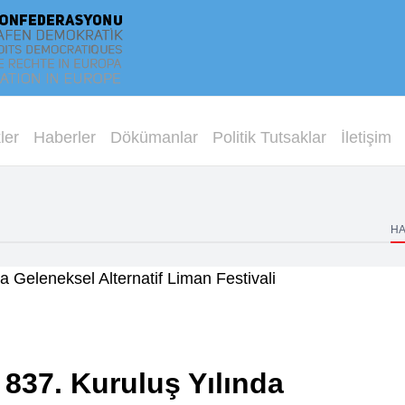
ler
Haberler
Dökümanlar
Politik Tutsaklar
İletişim
H
837. Kuruluş Yılında