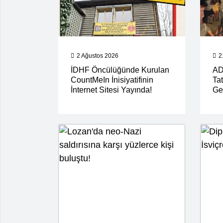
2 Ağustos 2026
2
İDHF Öncülüğünde Kurulan
AD
CountMeIn İnisiyatifinin
Tat
İnternet Sitesi Yayında!
Ger