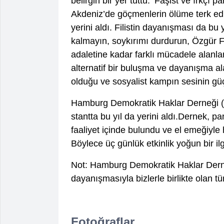
belirgin bir yer tuttu. ‘Faşist ve ırkçı p
Akdeniz’de göçmenlerin ölüme terk edi
yerini aldı. Filistin dayanışması da bu 
kalmayın, soykırımı durdurun, Özgür Fil
adaletine kadar farklı mücadele alanların
alternatif bir buluşma ve dayanışma 
olduğu ve sosyalist kampın sesinin güçl
Hamburg Demokratik Haklar Derneği (
stantta bu yıl da yerini aldı.Dernek, pan
faaliyet içinde bulundu ve el emeğiyle h
Böylece üç günlük etkinlik yoğun bir 
Not: Hamburg Demokratik Haklar Derne
dayanışmasıyla bizlerle birlikte olan 
Fotoğraflar