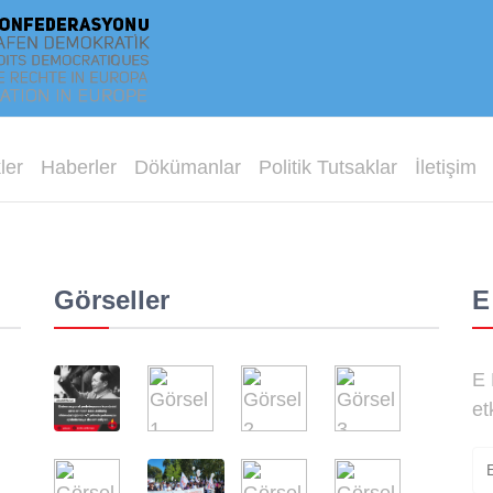
ler
Haberler
Dökümanlar
Politik Tutsaklar
İletişim
Görseller
E
E 
et