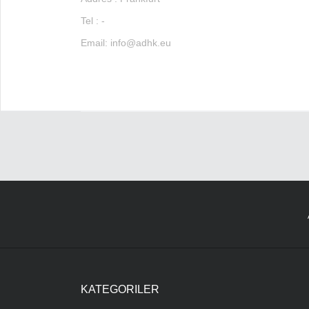
Tel : -
Email:
info@adhk.eu
KATEGORILER