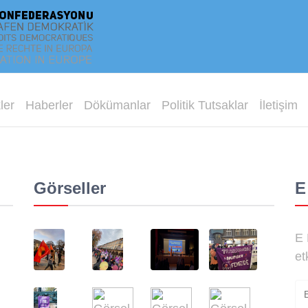
ler
Haberler
Dökümanlar
Politik Tutsaklar
İletişim
Görseller
E
E 
et