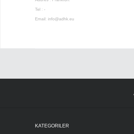
Tel : -
Email:
info@adhk.eu
KATEGORILER